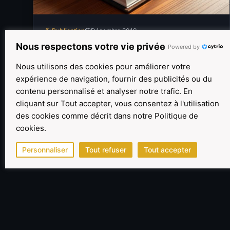
Publication
Décembre 2019
Nous respectons votre vie privée
Powered by
Concept et méthodes de valorisation de la
perte de chance
Nous utilisons des cookies pour améliorer votre
expérience de navigation, fournir des publicités ou du
Parution de l'ouvrage "Concept et méthodes de
contenu personnalisé et analyser notre trafic. En
valorisation de la perte de chance" publié par la
cliquant sur Tout accepter, vous consentez à l'utilisation
CNECJ, rédigé par un groupe de travail dont
des cookies comme décrit dans notre Politique de
Philippe Campos est membre.
cookies.
Lire la suite
Personnaliser
Tout refuser
Tout accepter