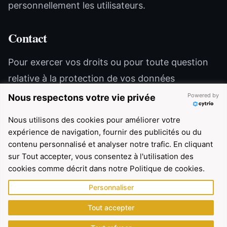
personnellement les utilisateurs.
Contact
Pour exercer vos droits ou pour toute question
relative à la protection de vos données
personnelles, vous pouvez nous contacter :
Powered by
Nous respectons votre vie privée
AFIVAL Audit & Conseil
Nous utilisons des cookies pour améliorer votre
expérience de navigation, fournir des publicités ou du
29, rue du Colisée, 75008 Paris
contenu personnalisé et analyser notre trafic. En cliquant
T. 33 (0)1 48 78 31 40
sur Tout accepter, vous consentez à l'utilisation des
cookies comme décrit dans notre Politique de cookies.
Réclamation auprès de la CNIL
Personnaliser
Tout accepter
Si vous estimez que le traitement de vos